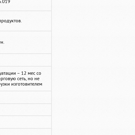
6.019
продуктов.
н.
уатации – 12 мес со
рговую сеть, но не
рузки изготовителем