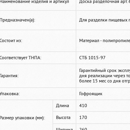
Наименование изделия и артикул
Доска разделочная арт. 
Предназначен(а):
Для разделки пищевых 
Состоит из:
Материал - полипропиле
Соответствует ТНПА:
СТБ 1015-97
Гарантийный срок экспл
Гарантия:
дня реализации через то
более 15 мес со дня отг
Упаковка:
Гофроящик
Длина
410
Высота
170
Размер упаковки (мм):
Ширина
260