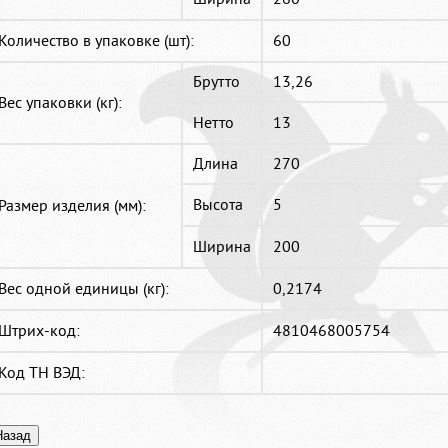
Количество в упаковке (шт):
60
Брутто
13,26
Вес упаковки (кг):
Нетто
13
Длина
270
Высота
5
Размер изделия (мм):
Ширина
200
Вес одной единицы (кг):
0,2174
Штрих-код:
4810468005754
Код ТН ВЭД: