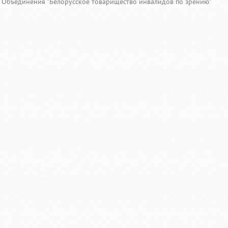
Объединения "Белорусское товарищество инвалидов по зрению"