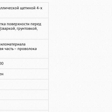
аллической щетиной 4-х
тка поверхности перед
сваркой, грунтовкой,
пиломатериала
ая часть – проволока
00
ен