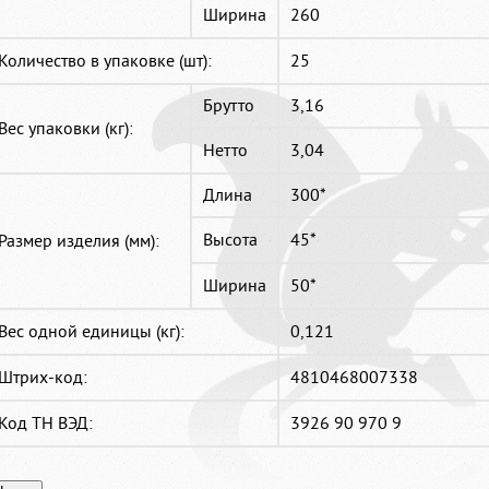
Ширина
260
Количество в упаковке (шт):
25
Брутто
3,16
Вес упаковки (кг):
Нетто
3,04
Длина
300*
Высота
45*
Размер изделия (мм):
Ширина
50*
Вес одной единицы (кг):
0,121
Штрих-код:
4810468007338
Код ТН ВЭД:
3926 90 970 9