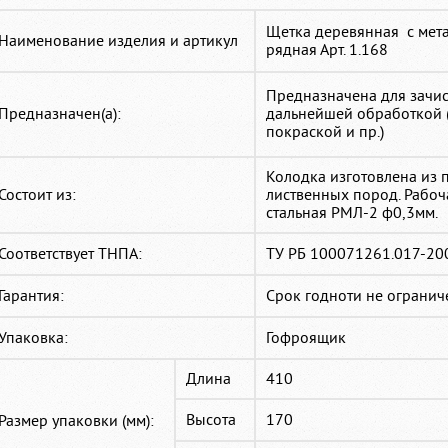
Щетка деревянная с мет
Наименование изделия и артикул
рядная Арт. 1.168
Предназначена для зачис
Предназначен(а):
дальнейшей обработкой (
покраской и пр.)
Колодка изготовлена из 
Состоит из:
лиственных пород. Рабоч
стальная РМЛ-2 ф0,3мм.
Соответствует ТНПА:
ТУ РБ 100071261.017-20
Гарантия:
Срок годноти не огранич
Упаковка:
Гофроящик
Длина
410
Высота
170
Размер упаковки (мм):